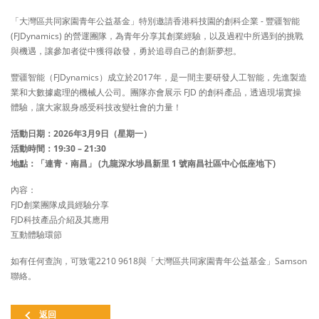
「大灣區共同家園青年公益基金」特別邀請香港科技園的創科企業 - 豐疆智能
(FJDynamics) 的營運團隊，為青年分享其創業經驗，以及過程中所遇到的挑戰
與機遇，讓參加者從中獲得啟發，勇於追尋自己的創新夢想。
豐疆智能（FJDynamics）成立於2017年，是一間主要研發人工智能，先進製造
業和大數據處理的機械人公司。團隊亦會展示 FJD 的創科產品，透過現場實操
體驗，讓大家親身感受科技改變社會的力量！
活動日期：2026年3月9日（星期一）​
活動時間：19:30 – 21:30 ​
地點：「連青・南昌」 (九龍深水埗昌新里 1 號南昌社區中心低座地下)​
內容：​
FJD創業團隊成員經驗分享
FJD科技產品介紹及其應用
互動體驗環節
如有任何查詢，可致電2210 9618與「大灣區共同家園青年公益基金」Samson
聯絡。
返回