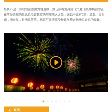
祭典VR是一款輕鬆的虛擬實境遊戲，讓玩家有置身於日式夏日祭典中的體驗。
在享受美麗的景色及欣賞夜空的璀璨煙火之餘，遊戲中設有5款小遊戲，如射
靶，撈金魚，扑地鼠等等。玩家可盡情享受於嘉年華遊玩攤位遊戲的樂趣。
返回