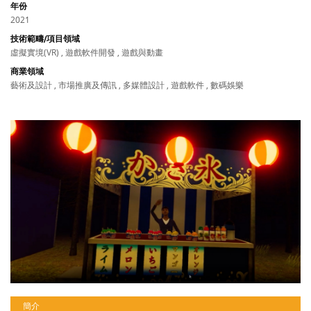
年份
2021
技術範疇/項目領域
虛擬實境(VR) , 遊戲軟件開發 , 遊戲與動畫
商業領域
藝術及設計 , 市場推廣及傳訊 , 多媒體設計 , 遊戲軟件 , 數碼娛樂
簡介