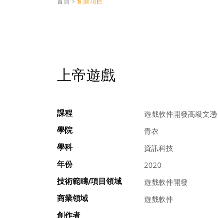
首頁
>
創新項目
上帝遊戲
課程
遊戲軟件開發高級文憑
學院
青衣
學科
資訊科技
年份
2020
技術範疇/項目領域
遊戲軟件開發
商業領域
遊戲軟件
創作者
, , , , ,