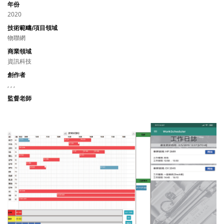
年份
2020
技術範疇/項目領域
物聯網
商業領域
資訊科技
創作者
, , ,
監督老師