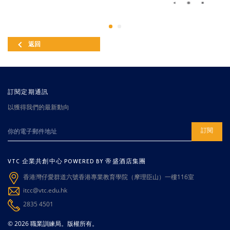
返回
訂閱定期通訊
以獲得我們的最新動向
訂閱
VTC 企業共創中心 POWERED BY 帝盛酒店集團
香港灣仔愛群道六號香港專業教育學院（摩理臣山）一樓116室
itcc@vtc.edu.hk
2835 4501
© 2026 職業訓練局。版權所有。