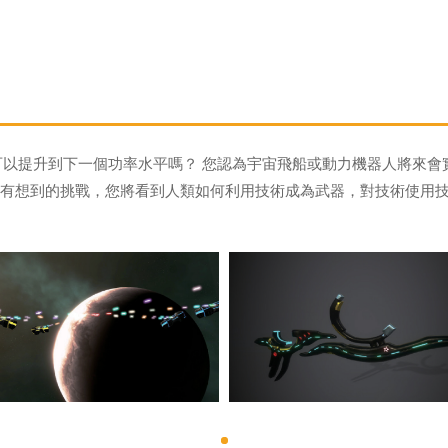
可以提升到下一個功率水平嗎？ 您認為宇宙飛船或動力機器人將來會
他沒有想到的挑戰，您將看到人類如何利用技術成為武器，對技術使用