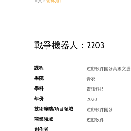
首頁
>
創新項目
戰爭機器人：2203
課程
遊戲軟件開發高級文憑
學院
青衣
學科
資訊科技
年份
2020
技術範疇/項目領域
遊戲軟件開發
商業領域
遊戲軟件
創作者
, , ,