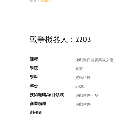
首頁
>
創新項目
戰爭機器人：2203
課程
遊戲軟件開發高級文憑
學院
青衣
學科
資訊科技
年份
2020
技術範疇/項目領域
遊戲軟件開發
商業領域
遊戲軟件
創作者
, , ,