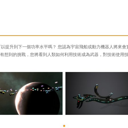
可以提升到下一個功率水平嗎？ 您認為宇宙飛船或動力機器人將來會
他沒有想到的挑戰，您將看到人類如何利用技術成為武器，對技術使用