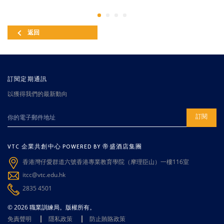
返回
訂閱定期通訊
以獲得我們的最新動向
訂閱
VTC 企業共創中心 POWERED BY 帝盛酒店集團
香港灣仔愛群道六號香港專業教育學院（摩理臣山）一樓116室
itcc@vtc.edu.hk
2835 4501
© 2026 職業訓練局。版權所有。
免責聲明
隱私政策
防止賄賂政策