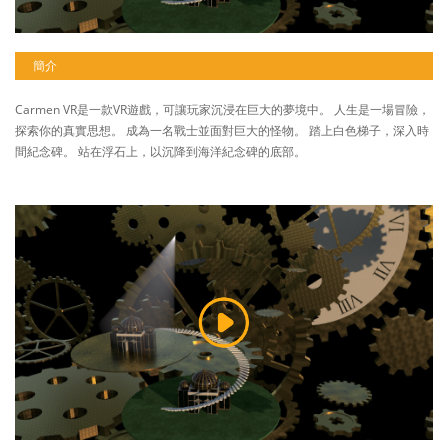
簡介
Carmen VR是一款VR遊戲，可讓玩家沉浸在巨大的夢境中。 人生是一場冒險，
探索你的真實思想。 成為一名戰士並面對巨大的怪物。 踏上白色梯子，深入時
間紀念碑。 站在浮石上，以沉降到海洋紀念碑的底部。