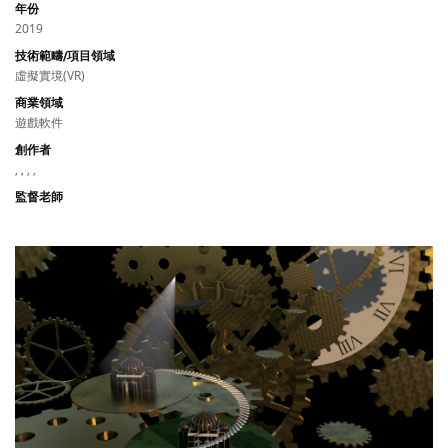
年份
2019
技術範疇/項目領域
虛擬實境(VR)
商業領域
遊戲軟件
創作者
, , , ,
監督老師