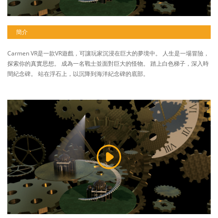
簡介
Carmen VR是一款VR遊戲，可讓玩家沉浸在巨大的夢境中。 人生是一場冒險，
探索你的真實思想。 成為一名戰士並面對巨大的怪物。 踏上白色梯子，深入時
間紀念碑。 站在浮石上，以沉降到海洋紀念碑的底部。