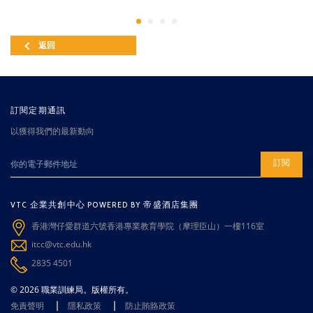
返回
訂閱定期通訊
以獲得我們的最新動向
訂閱
VTC 企業共創中心 POWERED BY 帝盛酒店集團
香港灣仔愛群道六號香港專業教育學院（摩理臣山）一樓116室
itcc@vtc.edu.hk
2835 4501
© 2026 職業訓練局。版權所有。
免責聲明
隱私政策
防止賄賂政策