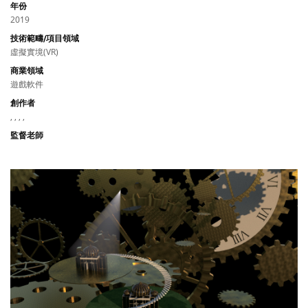
年份
2019
技術範疇/項目領域
虛擬實境(VR)
商業領域
遊戲軟件
創作者
, , , ,
監督老師