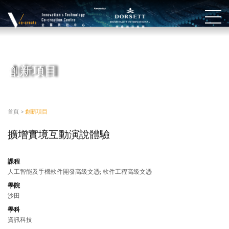
創新項目
首頁
>
創新項目
擴增實境互動演說體驗
課程
人工智能及手機軟件開發高級文憑; 軟件工程高級文憑
學院
沙田
學科
資訊科技