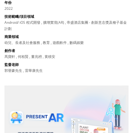
年份
2022
技術範疇/項目領域
Android/ iOS 程式開發 , 擴增實境(AR) , 帝盛酒店集團 - 創新意念獎及種子基金
計劃
商業領域
幼兒、長者及社會服務 , 教育 , 遊戲軟件 , 數碼娛樂
創作者
馬寶軒 , 何栢賢 , 董兆枬 , 黄積安
監督老師
郭譽豪先生 , 雷華康先生