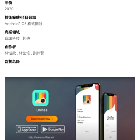
年份
2020
技術範疇/項目領域
Android/ iOS 程式開發
商業領域
資訊科技 , 其他
創作者
林愷欣 , 林世培 , 劉綽賢
監督老師