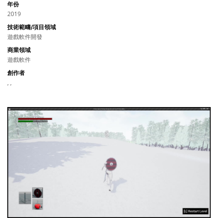
年份
2019
技術範疇/項目領域
遊戲軟件開發
商業領域
遊戲軟件
創作者
, ,