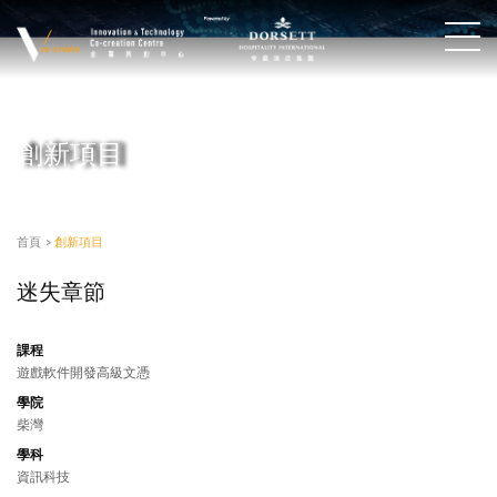
創新項目
首頁
>
創新項目
迷失章節
課程
遊戲軟件開發高級文憑
學院
柴灣
學科
資訊科技