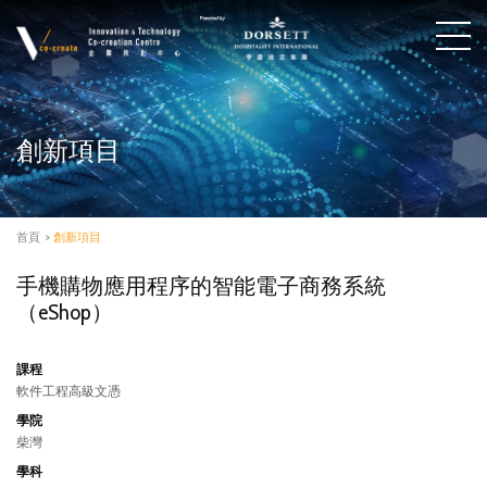
創新項目
首頁
>
創新項目
手機購物應用程序的智能電子商務系統
（eShop）
課程
軟件工程高級文憑
學院
柴灣
學科