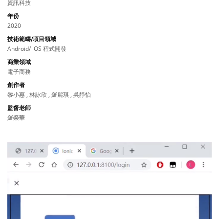
資訊科技
年份
2020
技術範疇/項目領域
Android/ iOS 程式開發
商業領域
電子商務
創作者
黎小惠 , 林詠欣 , 羅麗琪 , 吳靜怡
監督老師
羅榮華