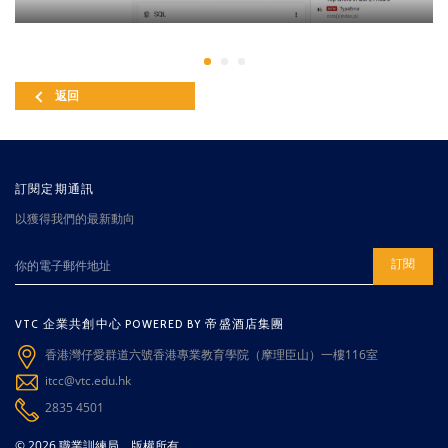
返回
訂閱定期通訊
以獲得我們的最新動向
訂閱
VTC 企業共創中心 POWERED BY 帝盛酒店集團
香港灣仔愛群道六號香港專業教育學院（摩理臣山）一樓116室
itcc@vtc.edu.hk
2835 4501
© 2026 職業訓練局。版權所有。