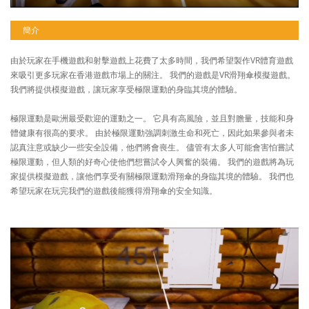
簡介
由於玩家在手機遊戲和射擊遊戲上花費了太多時間，我們希望製作VR體育遊戲
來吸引更多玩家在香港遊戲市場上的關注。 我們的遊戲是VR滑翔傘模擬遊戲。
我們將提供模擬遊戲，讓玩家享受極限運動的身臨其境的體驗。
極限運動是歐洲最受歡迎的運動之一。 它具有高風險，並且對膽量，技能和身
體健康有很高的要求。 由於極限運動強調刺激生命和死亡，因此如果參與者未
認真注意或缺少一些安全設備，他們將會喪生。 儘管有太多人可能會害怕嘗試
極限運動，但人類的好奇心使他們想嘗試令人興奮的裝備。 我們的遊戲將為玩
家提供模擬遊戲，讓他們享受有關極限運動滑翔傘的身臨其境的體驗。 我們也
希望玩家在玩完我們的遊戲後能獲得滑翔傘的安全知識。