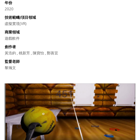
年份
2020
技術範疇/項目領域
虛擬實境(VR)
商業領域
遊戲軟件
創作者
黃浩鈞 , 桃新芳 , 陳寶怡 , 鄭善宜
監督老師
黎瀚文