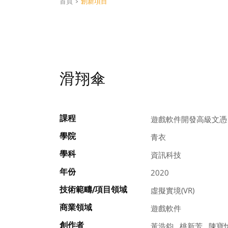
首頁
>
創新項目
滑翔傘
課程
遊戲軟件開發高級文憑
學院
青衣
學科
資訊科技
年份
2020
技術範疇/項目領域
虛擬實境(VR)
商業領域
遊戲軟件
創作者
黃浩鈞 , 桃新芳 , 陳寶