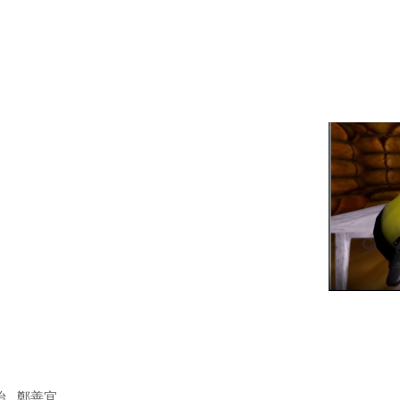
怡 , 鄭善宜