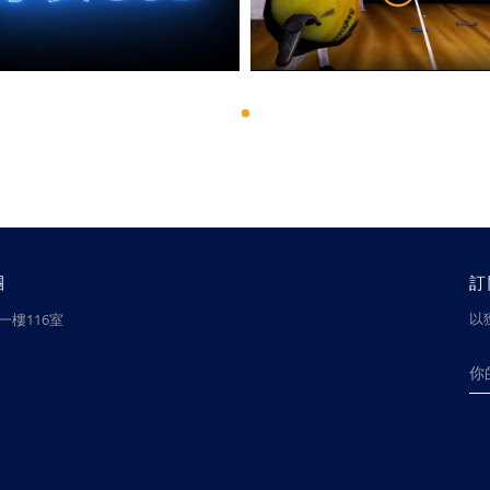
團
訂
以
樓116室