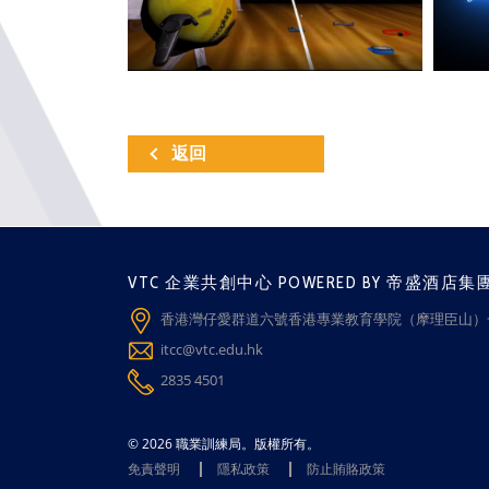
返回
VTC 企業共創中心 POWERED BY 帝盛酒店集
香港灣仔愛群道六號香港專業教育學院（摩理臣山）一
itcc@vtc.edu.hk
2835 4501
© 2026 職業訓練局。版權所有。
免責聲明
隱私政策
防止賄賂政策