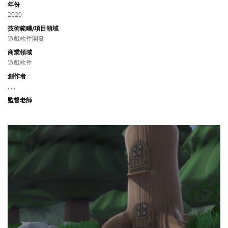
年份
2020
技術範疇/項目領域
遊戲軟件開發
商業領域
遊戲軟件
創作者
, , ,
監督老師