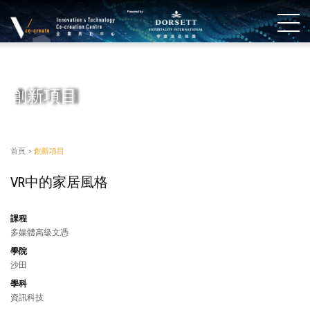
創新項目
首頁
>
創新項目
VR中的家居風格
課程
多媒體高級文憑
學院
沙田
學科
資訊科技