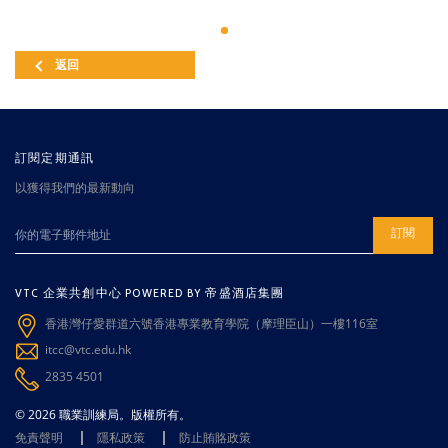
返回
訂閱定期通訊
以獲得我們的最新動向
訂閱
VTC 企業共創中心 POWERED BY 帝盛酒店集團
香港灣仔愛群道六號香港專業教育學院（摩理臣山）一樓116室
itcc@vtc.edu.hk
2835 4501
© 2026 職業訓練局。版權所有。
免責聲明
隱私政策
防止賄賂政策