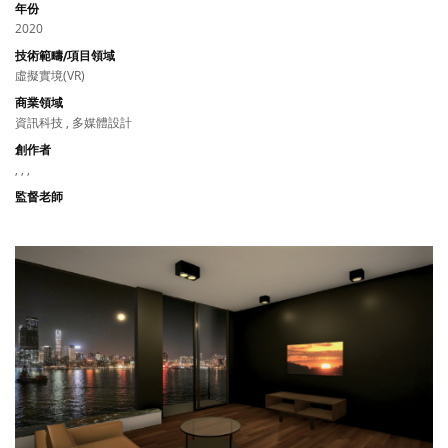
年份
2020
技術範疇/項目領域
虛擬實境(VR)
商業領域
資訊科技 , 多媒體設計
創作者
, , ,
監督老師