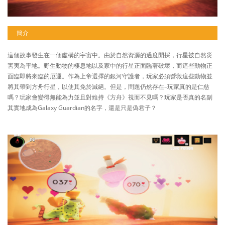
簡介
這個故事發生在一個虛構的宇宙中。由於自然資源的過度開採，行星被自然災
害夷為平地。野生動物的棲息地以及家中的行星正面臨著破壞，而這些動物正
面臨即將來臨的厄運。作為上帝選擇的銀河守護者，玩家必須營救這些動物並
將其帶到方舟行星，以使其免於滅絕。但是，問題仍然存在–玩家真的是仁慈
嗎？玩家會變得無能為力並且對維持《方舟》視而不見嗎？玩家是否真的名副
其實地成為Galaxy Guardian的名字，還是只是偽君子？