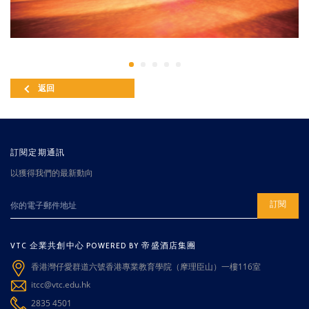
返回
訂閱定期通訊
以獲得我們的最新動向
訂閱
VTC 企業共創中心 POWERED BY 帝盛酒店集團
香港灣仔愛群道六號香港專業教育學院（摩理臣山）一樓116室
itcc@vtc.edu.hk
2835 4501