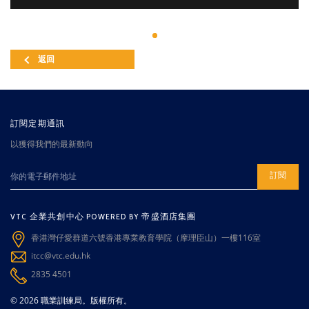
返回
訂閱定期通訊
以獲得我們的最新動向
訂閱
VTC 企業共創中心 POWERED BY 帝盛酒店集團
香港灣仔愛群道六號香港專業教育學院（摩理臣山）一樓116室
itcc@vtc.edu.hk
2835 4501
© 2026 職業訓練局。版權所有。