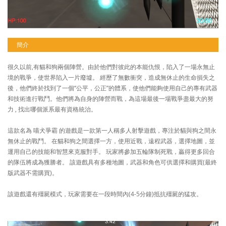
簡介
很久以前,有貓和狗兩個陣營。由於他們對彼此的本能仇恨，陷入了一場永無止
境的戰爭，使世界陷入一片廢墟。 經歷了無數衝突，造成無休止的生命損失之
後，他們終於找到了一個“公平，公正”的體系，使他們能夠使用自己的專有武器
和技術進行戰鬥。他們將為自身的陣營而戰，為這場最後一場戰爭盡最大的努
力 , 找出哪個派系最有資格統治。
這款名為 喵犬爭霸 的遊戲是一款第一人稱多人射擊遊戲，專注於貓與狗之間永
無休止的戰鬥。 在貓和狗之間選擇一方，使用近戰，遠程武器，選擇地圖，並
運用自己的技能和智慧來克服對手。 玩家將參加五輪隊制死戰，贏得更多回合
的隊伍將成為獲勝者。 該遊戲具有多種地圖，武器和角色可供選擇和購買(最終
版武器不需購買)。
該遊戲還有殭屍模式，玩家需要在一段時間內(4-5分鐘)抵抗殭屍的猛攻。