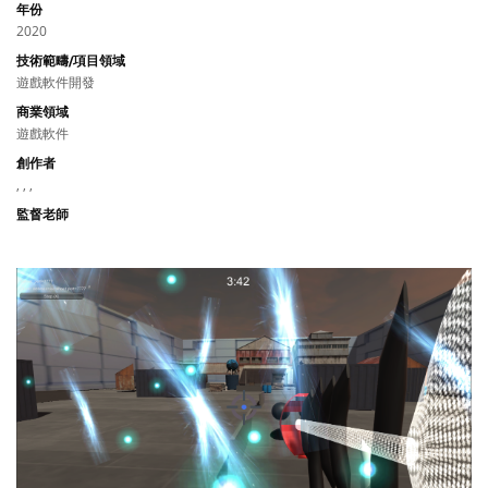
年份
2020
技術範疇/項目領域
遊戲軟件開發
商業領域
遊戲軟件
創作者
, , ,
監督老師