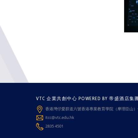
VTC 企業共創中心 POWERED BY 帝盛酒店集
香港灣仔愛群道六號香港專業教育學院（摩理臣山）一
itcc@vtc.edu.hk
2835 4501