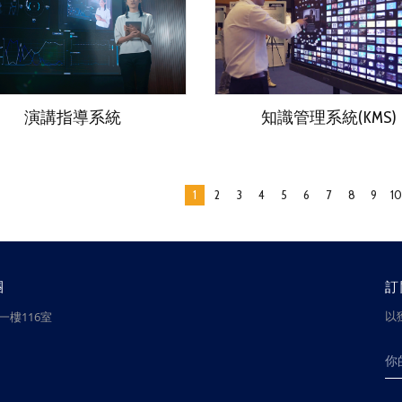
演講指導系統
知識管理系統(KMS)
1
2
3
4
5
6
7
8
9
10
團
訂
以
樓116室