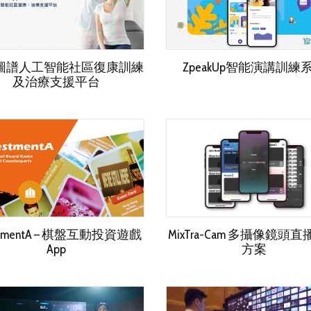
圖譜人工智能社區復康訓練
ZpeakUp智能演講訓練
及治療支援平台
estmentA – 棋盤互動投資遊戲
MixTra-Cam 多攝像鏡頭
App
方案