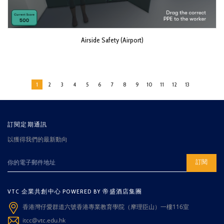
Airside Safety (Airport)
1
2
3
4
5
6
7
8
9
10
11
12
13
訂閱定期通訊
以獲得我們的最新動向
訂閱
VTC 企業共創中心 POWERED BY 帝盛酒店集團
香港灣仔愛群道六號香港專業教育學院（摩理臣山）一樓116室
itcc@vtc.edu.hk