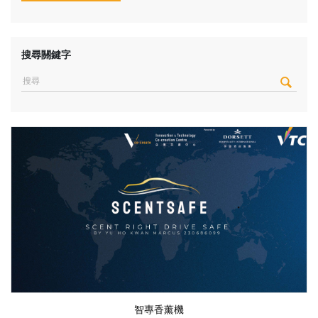
搜尋關鍵字
智專香薰機