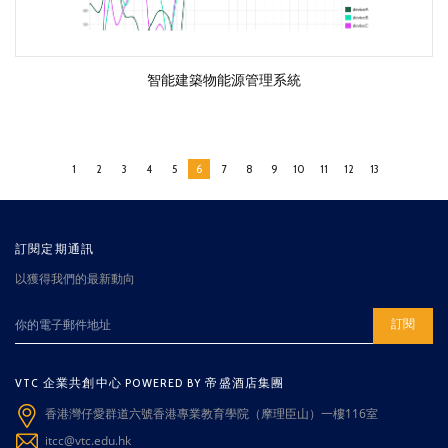
智能建築物能源管理系統
1
2
3
4
5
6
7
8
9
10
11
12
13
訂閱定期通訊
以獲得我們的最新動向
訂閱
VTC 企業共創中心 POWERED BY 帝盛酒店集團
香港灣仔愛群道六號香港專業教育學院（摩理臣山）一樓116室
itcc@vtc.edu.hk