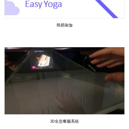
簡易瑜伽
3D全息餐廳系統