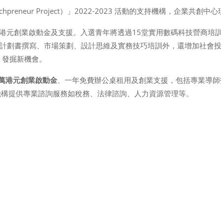
preneur Project）」2022-2023 活動的支持機構，企業共創
萬港元創業啟動金及支援。入選青年將透過15堂實用數碼科技營商培
書撰寫、市場策劃、設計思維及實務技巧培訓外，還增加社會投資回報概念(
，發掘新機會。
0萬港元創業啟動金
、一年免費辦公桌租用及創業支援，包括專業導師
機構提供專業諮詢服務如稅務、法律諮詢、人力資源管理等。