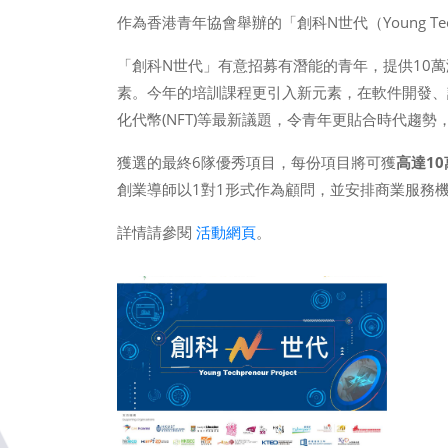
作為香港青年協會舉辦的「創科N世代（Young Tech
「創科N世代」有意招募有潛能的青年，提供10
素。今年的培訓課程更引入新元素，在軟件開發、計劃
化代幣(NFT)等最新議題，令青年更貼合時代趨勢
獲選的最終6隊優秀項目，每份項目將可獲
高達1
創業導師以1對1形式作為顧問，並安排商業服務
詳情請參閱
活動網頁
。