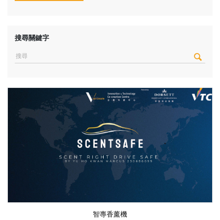
搜尋關鍵字
智專香薰機