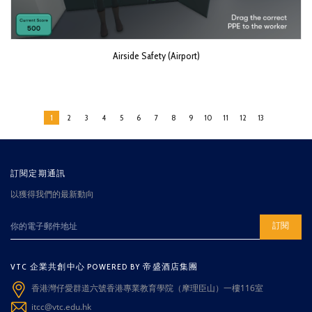
Airside Safety (Airport)
1
2
3
4
5
6
7
8
9
10
11
12
13
訂閱定期通訊
以獲得我們的最新動向
訂閱
VTC 企業共創中心 POWERED BY 帝盛酒店集團
香港灣仔愛群道六號香港專業教育學院（摩理臣山）一樓116室
itcc@vtc.edu.hk