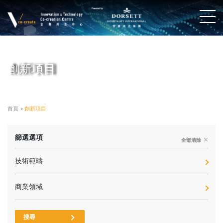
創新項目
首頁
>
創新項目
篩選選項
全部清除
技術範疇
商業領域
搜尋