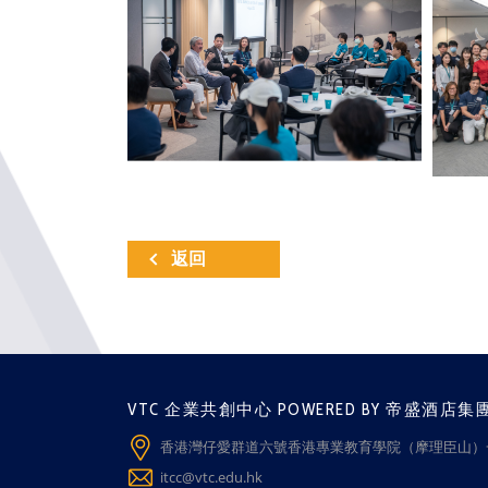
返回
VTC 企業共創中心 POWERED BY 帝盛酒店集
香港灣仔愛群道六號香港專業教育學院（摩理臣山）一
itcc@vtc.edu.hk