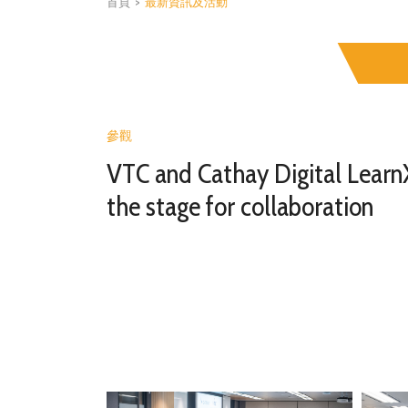
首頁
>
最新資訊及活動
參觀
VTC and Cathay Digital Learn
the stage for collaboration