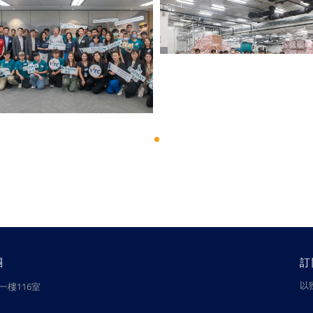
團
訂
以
樓116室