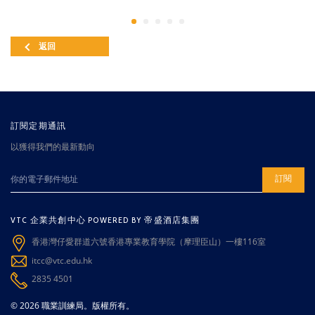
返回
訂閱定期通訊
以獲得我們的最新動向
訂閱
VTC 企業共創中心 POWERED BY 帝盛酒店集團
香港灣仔愛群道六號香港專業教育學院（摩理臣山）一樓116室
itcc@vtc.edu.hk
2835 4501
© 2026 職業訓練局。版權所有。