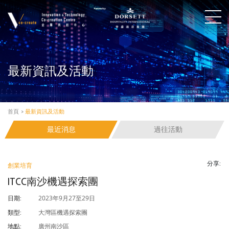
最新資訊及活動
首頁
>
最新資訊及活動
最近消息
過往活動
分享:
創業培育
ITCC南沙機遇探索團
2023年9月27至29日
日期:
大灣區機遇探索團
類型:
廣州南沙區
地點: