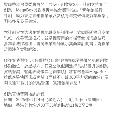
響應香港房屋委員會的「共築・創業家2.0」計劃支持青年
創業，MegaBox與香港青年協會攜手推出「青年創業行」
計劃，助力香港青年創業家及斜槓青年突破傳統就業框架，
開拓多元發展領域。
本計劃旨在透過創業實地營商培訓課程，協助團隊提升商業
思維、改善營運模式，並掌握實用的市場營銷與演說技巧。
參加者成課程後，將向專業導師展示其商業計劃書，為創業
藍圖注入實戰經驗。
經評審遴選後，6個優勝項目將獲得由商場提供的免費創業
移動攤位，於星期六、日及公眾假期進行為期3個月的創業
實戰營銷。營銷表現優異之創業項目將有機會獲MegaBox
推薦進駐快閃店或商舖（面積不少於300平方呎的商舖）展
開長達12個月的試點營運，實踐創業夢想！
創業實地營商培訓課程
日期：2025年6月14日（星期六）、6月15日（星期日）
地點：香港黃竹坑道33至35號創協坊11樓B至E室