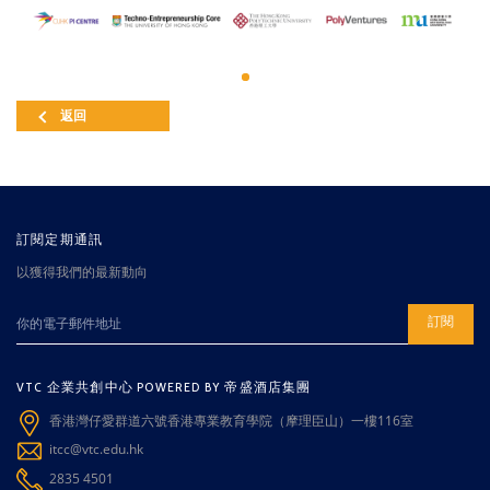
返回
訂閱定期通訊
以獲得我們的最新動向
訂閱
VTC 企業共創中心 POWERED BY 帝盛酒店集團
香港灣仔愛群道六號香港專業教育學院（摩理臣山）一樓116室
itcc@vtc.edu.hk
2835 4501