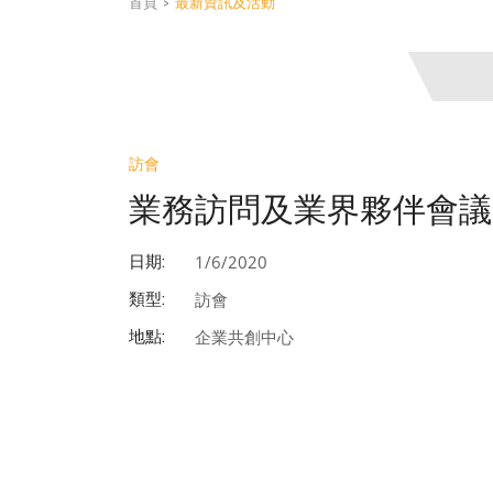
首頁
>
最新資訊及活動
訪會
業務訪問及業界夥伴會議
1/6/2020
日期:
訪會
類型:
企業共創中心
地點: