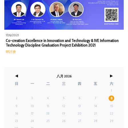
17/6/2021
Co-creation Excellence in Innovation and Technology & IVE Information
Technology Discipline Graduation Project Exhibition 2021
研討會
八月 2026
日
一
二
三
四
五
六
1
2
3
4
5
6
7
8
9
10
11
12
13
14
15
16
17
18
19
20
21
22
23
24
25
26
27
28
29