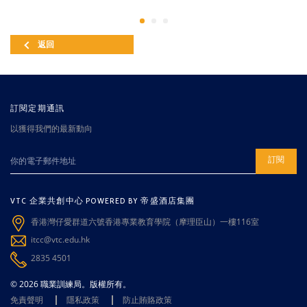
返回
訂閱定期通訊
以獲得我們的最新動向
訂閱
VTC 企業共創中心 POWERED BY 帝盛酒店集團
香港灣仔愛群道六號香港專業教育學院（摩理臣山）一樓116室
itcc@vtc.edu.hk
2835 4501
© 2026 職業訓練局。版權所有。
免責聲明
隱私政策
防止賄賂政策