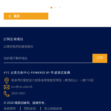
返回
訂閱定期通訊
以獲得我們的最新動向
訂閱
VTC 企業共創中心 POWERED BY 帝盛酒店集團
香港灣仔愛群道六號香港專業教育學院（摩理臣山）一樓116室
itcc@vtc.edu.hk
2835 4501
© 2026 職業訓練局。版權所有。
免責聲明
隱私政策
防止賄賂政策