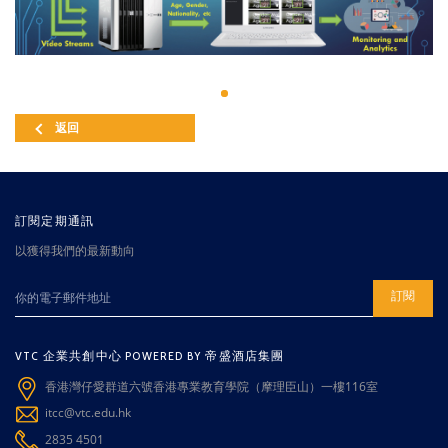
返回
訂閱定期通訊
以獲得我們的最新動向
訂閱
VTC 企業共創中心 POWERED BY 帝盛酒店集團
香港灣仔愛群道六號香港專業教育學院（摩理臣山）一樓116室
itcc@vtc.edu.hk
2835 4501