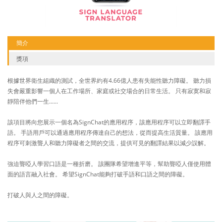
簡介
獎項
根據世界衛生組織的測試，全世界約有4.66億人患有失能性聽力障礙。 聽力損
失會嚴重影響一個人在工作場所、家庭或社交場合的日常生活。 只有寂寞和寂
靜陪伴他們一生......
該項目將向您展示一個名為SignChat的應用程序，該應用程序可以立即翻譯手
語。 手語用戶可以通過應用程序傳達自己的想法，從而提高生活質量。 該應用
程序可刺激聾人和聽力障礙者之間的交流，提供可見的翻譯結果以減少誤解。
強迫聾啞人學習口語是一種折磨。 該團隊希望增進平等，幫助聾啞人僅使用體
面的語言融入社會。 希望SignChat能夠打破手語和口語之間的障礙。
打破人與人之間的障礙。