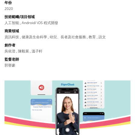
年份
2020
技術範疇/項目領域
人工智能 , Android/ iOS 程式開發
商業領域
資訊科技 , 健康及生命科學 , 幼兒、長者及社會服務 , 教育 , 語文
創作者
吳依澄 , 陳毅展 , 溫子軒
監督老師
郭譽豪