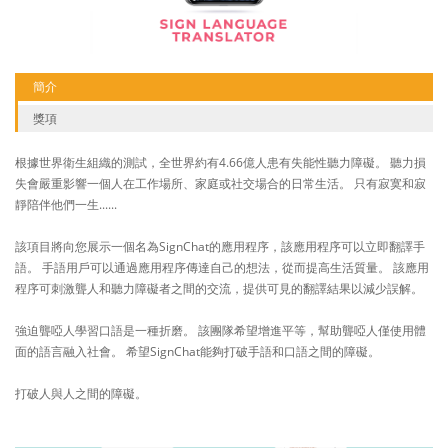
簡介
獎項
根據世界衛生組織的測試，全世界約有4.66億人患有失能性聽力障礙。 聽力損
失會嚴重影響一個人在工作場所、家庭或社交場合的日常生活。 只有寂寞和寂
靜陪伴他們一生......
該項目將向您展示一個名為SignChat的應用程序，該應用程序可以立即翻譯手
語。 手語用戶可以通過應用程序傳達自己的想法，從而提高生活質量。 該應用
程序可刺激聾人和聽力障礙者之間的交流，提供可見的翻譯結果以減少誤解。
強迫聾啞人學習口語是一種折磨。 該團隊希望增進平等，幫助聾啞人僅使用體
面的語言融入社會。 希望SignChat能夠打破手語和口語之間的障礙。
打破人與人之間的障礙。