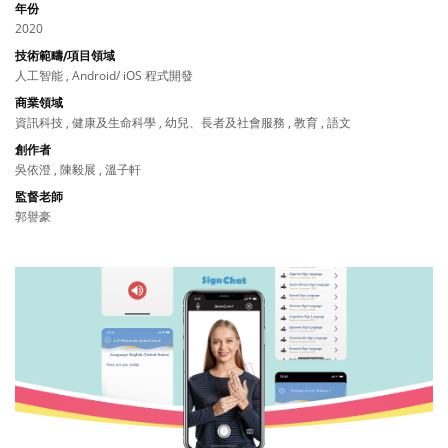
年份
2020
技術範疇/項目領域
人工智能 , Android/ iOS 程式開發
商業領域
資訊科技 , 健康及生命科學 , 幼兒、長者及社會服務 , 教育 , 語文
創作者
吳依澄 , 陳毅展 , 溫子軒
監督老師
郭譽豪