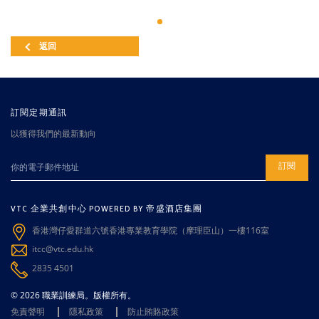
返回
訂閱定期通訊
以獲得我們的最新動向
訂閱
VTC 企業共創中心 POWERED BY 帝盛酒店集團
香港灣仔愛群道六號香港專業教育學院（摩理臣山）一樓116室
itcc@vtc.edu.hk
2835 4501
© 2026 職業訓練局。版權所有。
免責聲明
隱私政策
防止賄賂政策