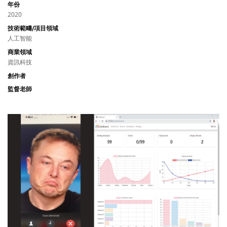
年份
2020
技術範疇/項目領域
人工智能
商業領域
資訊科技
創作者
監督老師