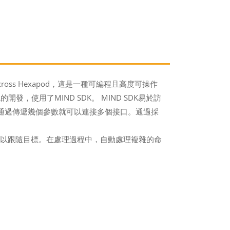
ss Hexapod，這是一種可編程且高度可操作
使用了MIND SDK。 MIND SDK易於訪
僅通過傳遞幾個參數就可以連接多個接口。通過採
向以跟隨目標。在處理過程中，自動處理複雜的命