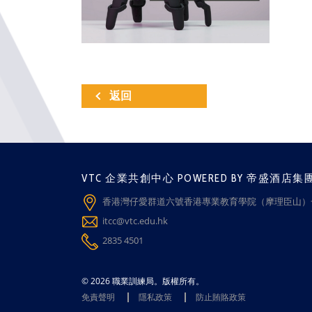
返回
VTC 企業共創中心 POWERED BY 帝盛酒店集
香港灣仔愛群道六號香港專業教育學院（摩理臣山）一
itcc@vtc.edu.hk
2835 4501
© 2026 職業訓練局。版權所有。
免責聲明
隱私政策
防止賄賂政策