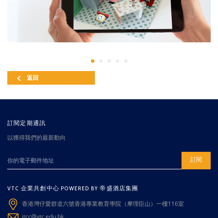
返回
訂閱定期通訊
以獲得我們的最新動向
訂閱
VTC 企業共創中心 POWERED BY 帝盛酒店集團
香港灣仔愛群道六號香港專業教育學院（摩理臣山）一樓116室
itcc@vtc.edu.hk