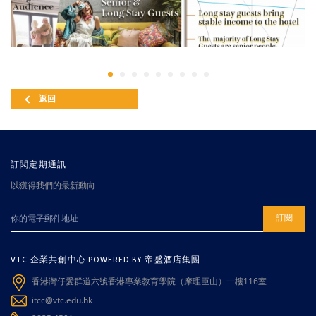
返回
訂閱定期通訊
以獲得我們的最新動向
訂閱
VTC 企業共創中心 POWERED BY 帝盛酒店集團
香港灣仔愛群道六號香港專業教育學院（摩理臣山）一樓116室
itcc@vtc.edu.hk