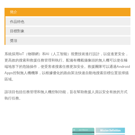
簡介
作品特色
目標對象
獎項
系統採用IoT（物聯網）和AI（人工智能）視覺技術進行設計，以促進更安全，
更高效的搜索和救援任務管理和執行。配備有機載攝像頭的無人機可以使在極
端地形下的危險操作，使受害者搜索任務更加安全。救援團隊可以通過Android
Apps控制無人機機隊，以根據優化的路由算法快速自動地搜索目標位置並掃描
區域。
該項目包括任務管理和無人機控制功能，旨在幫助救援人員以安全有效的方式
執行任務。