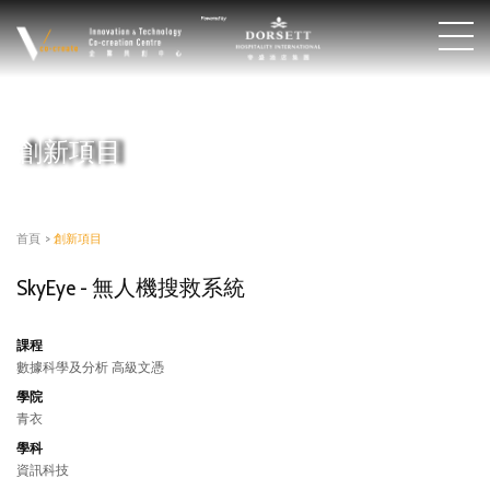
創新項目
首頁
>
創新項目
SkyEye - 無人機搜救系統
課程
數據科學及分析 高級文憑
學院
青衣
學科
資訊科技