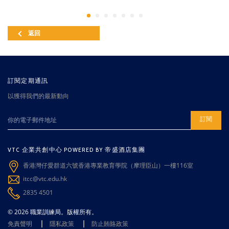
返回
訂閱定期通訊
以獲得我們的最新動向
訂閱
VTC 企業共創中心 POWERED BY 帝盛酒店集團
香港灣仔愛群道六號香港專業教育學院（摩理臣山）一樓116室
itcc@vtc.edu.hk
2835 4501
© 2026 職業訓練局。版權所有。
免責聲明
隱私政策
防止賄賂政策