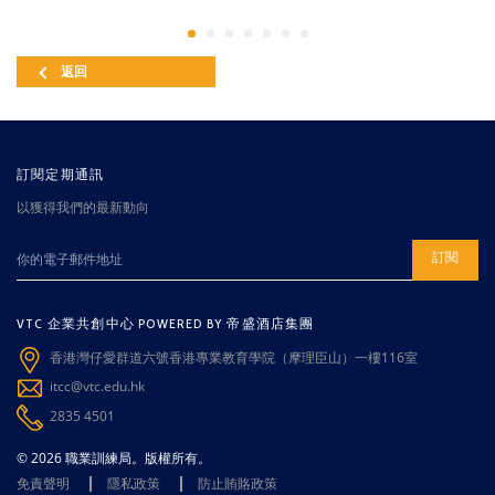
返回
訂閱定期通訊
以獲得我們的最新動向
訂閱
VTC 企業共創中心 POWERED BY 帝盛酒店集團
香港灣仔愛群道六號香港專業教育學院（摩理臣山）一樓116室
itcc@vtc.edu.hk
2835 4501
© 2026 職業訓練局。版權所有。
免責聲明
隱私政策
防止賄賂政策