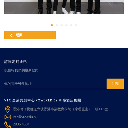
返回
訂閱定期通訊
以獲得我們的最新動向
訂閱
VTC 企業共創中心 POWERED BY 帝盛酒店集團
香港灣仔愛群道六號香港專業教育學院（摩理臣山）一樓116室
itcc@vtc.edu.hk
2835 4501