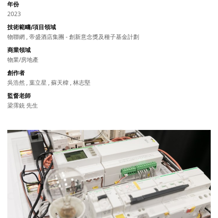
年份
2023
技術範疇/項目領域
物聯網 , 帝盛酒店集團 - 創新意念獎及種子基金計劃
商業領域
物業/房地產
創作者
吳浩然 , 葉立星 , 蘇天椲 , 林志堅
監督老師
梁霈銃 先生