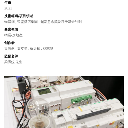
年份
2023
技術範疇/項目領域
物聯網 , 帝盛酒店集團 - 創新意念獎及種子基金計劃
商業領域
物業/房地產
創作者
吳浩然 , 葉立星 , 蘇天椲 , 林志堅
監督老師
梁霈銃 先生