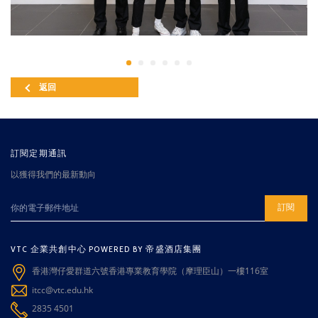
返回
訂閱定期通訊
以獲得我們的最新動向
訂閱
VTC 企業共創中心 POWERED BY 帝盛酒店集團
香港灣仔愛群道六號香港專業教育學院（摩理臣山）一樓116室
itcc@vtc.edu.hk
2835 4501