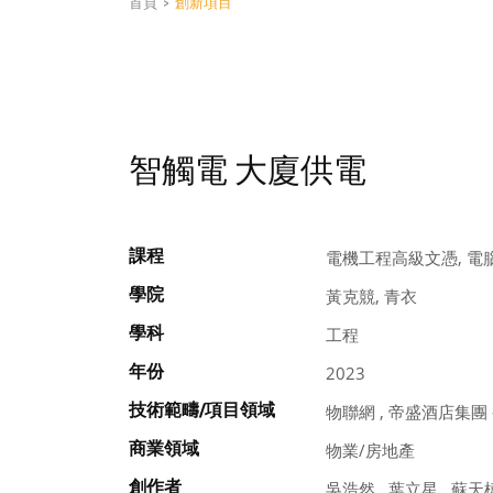
首頁
>
創新項目
智觸電 大廈供電
課程
電機工程高級文憑, 
學院
黃克競, 青衣
學科
工程
年份
2023
技術範疇/項目領域
物聯網 , 帝盛酒店集團
商業領域
物業/房地產
創作者
吳浩然 , 葉立星 , 蘇天