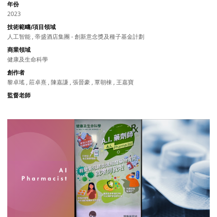
年份
2023
技術範疇/項目領域
人工智能 , 帝盛酒店集團 - 創新意念獎及種子基金計劃
商業領域
健康及生命科學
創作者
黎卓瑤 , 莊卓熹 , 陳嘉謙 , 張晉豪 , 覃朝棟 , 王嘉寶
監督老師