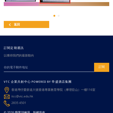
返回
訂閱定期通訊
以獲得我們的最新動向
訂閱
VTC 企業共創中心 POWERED BY 帝盛酒店集團
香港灣仔愛群道六號香港專業教育學院（摩理臣山）一樓116室
itcc@vtc.edu.hk
2835 4501
© 2026 職業訓練局。版權所有。