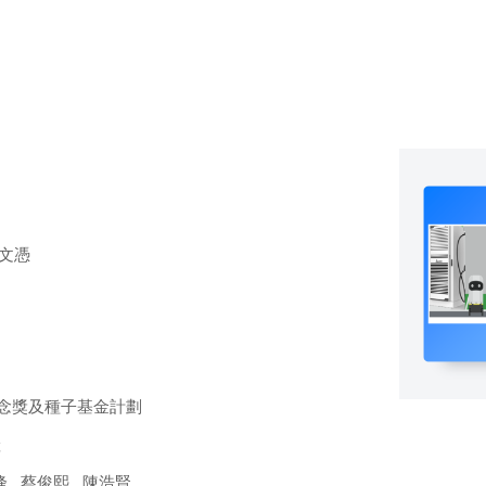
文憑
意念獎及種子基金計劃
產
 , 蔡俊熙 , 陳浩賢