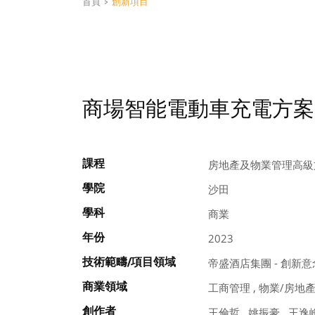
首頁
>
創新項目
商場智能電動車充電方案
課程
房地產及物業管理高級
學院
沙田
學科
商業
年份
2023
技術範疇/項目領域
帝盛酒店集團 - 創新
商業領域
工商管理 , 物業/房地
創作者
王倫哲 , 姚振豪 , 王逸峰