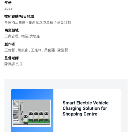
年份
2023
技術範疇/項目領域
帝盛酒店集團 - 創新意念獎及種子基金計劃
商業領域
工商管理 , 物業/房地產
創作者
王倫哲 , 姚振豪 , 王逸峰 , 蔡俊熙 , 陳浩賢
監督老師
陳展誼 先生