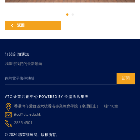
返回
訂閱定期通訊
以獲得我們的最新動向
訂閱
VTC 企業共創中心 POWERED BY 帝盛酒店集團
香港灣仔愛群道六號香港專業教育學院（摩理臣山）一樓116室
itcc@vtc.edu.hk
2835 4501
© 2026 職業訓練局。版權所有。