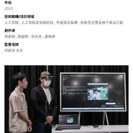
年份
2023
技術範疇/項目領域
人工智能 , 人工智能及智能科技 , 帝盛酒店集團 - 創新意念獎及種子基金計劃
創作者
周家銘 , 劉錫華 , 張肖杰 , 盧橋康
監督老師
邱銘深 先生