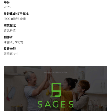
年份
2025
技術範疇/項目領域
ITCC 創新意念獎
商業領域
資訊科技
創作者
陳雯欣 , 陳敏思
監督老師
張國輝 先生