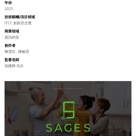
年份
2025
技術範疇/項目領域
ITCC 創新意念獎
商業領域
資訊科技
創作者
陳雯欣 , 陳敏思
監督老師
張國輝 先生